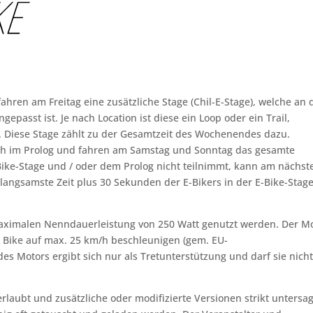
hren am Freitag eine zusätzliche Stage (Chil-E-Stage), welche an 
asst ist. Je nach Location ist diese ein Loop oder ein Trail,
 Diese Stage zählt zu der Gesamtzeit des Wochenendes dazu.
ch im Prolog und fahren am Samstag und Sonntag das gesamte
ike-Stage und / oder dem Prolog nicht teilnimmt, kann am nächst
 langsamste Zeit plus 30 Sekunden der E-Bikers in der E-Bike-Stage
 maximalen Nenndauerleistung von 250 Watt genutzt werden. Der M
s Bike auf max. 25 km/h beschleunigen (gem. EU-
es Motors ergibt sich nur als Tretunterstützung und darf sie nich
rlaubt und zusätzliche oder modifizierte Versionen strikt untersag