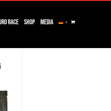
uro Race
Shop
Media
i