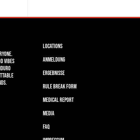
Locations
ryone.
Anmeldung
d Vibes
Enduro
Ergebnisse
ettable
nds.
Rule Break Form
Medical Report
Media
FAQ