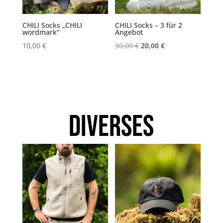
CHILI Socks „CHILI
CHILI Socks – 3 für 2
wordmark“
Angebot
Ursprünglicher
Aktueller
10,00
€
30,00
€
20,00
€
Preis
Preis
war:
ist:
30,00 €
20,00 €.
Diverses