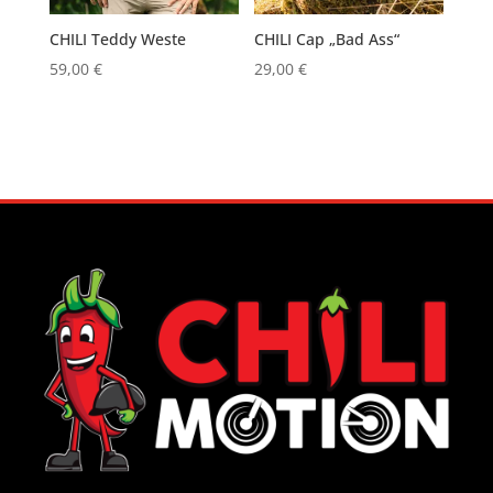
CHILI Teddy Weste
CHILI Cap „Bad Ass“
59,00
€
29,00
€